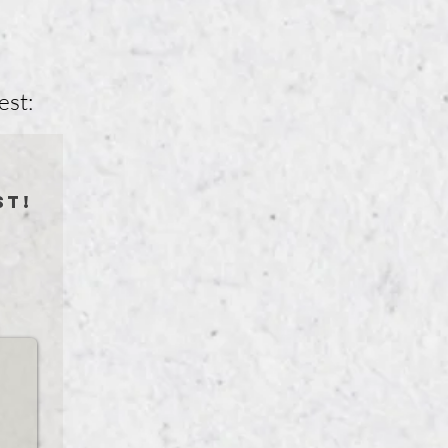
est:
st!