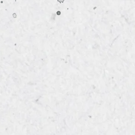
u
st...