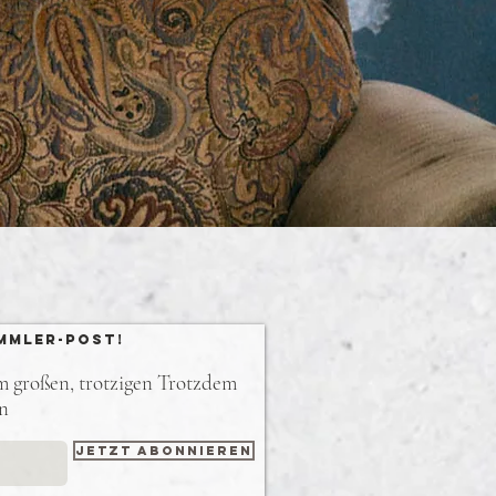
mmler-Post!
em großen, trotzigen Trotzdem
en
Jetzt abonnieren