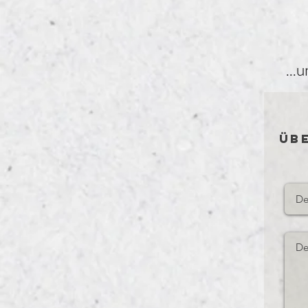
...
üb