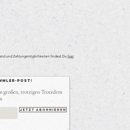
rsand und Zahlungsmöglichkeiten findest Du
hier
.
mmler-Post!
em großen, trotzigen Trotzdem
en
Jetzt abonnieren