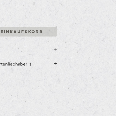
 Einkaufskorb
,8 x 10,5cm)
rtenliebhaber :)
en seidenmatt
ode "5+1Karte" bekommst Du bei
en
ten aus unserem Kartensortiment
 geschenkt! (Bei 12 Karten
i davon usw.)
ode einfach im Bestellvorgang auf
im entsprechenden Feld eingeben.