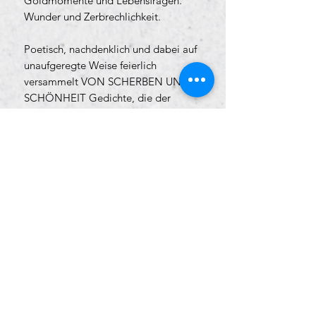
Goldmomente und Lebensfragen.
Wunder und Zerbrechlichkeit.
Poetisch, nachdenklich und dabei auf
unaufgeregte Weise feierlich
versammelt VON SCHERBEN UND
SCHÖNHEIT Gedichte, die der
Polyphonie des Lebens Raum geben.
Mit Worten, die das Leben lieben.
Und zwar wenn es sein muss auch mit
einem großen trotzigen Trotzdem.
Produktdetails
ISBN-Nummer: ISBN 978-3-9821756-0-7
Bindung: Hardcover,
Leineneinband mit Goldfolienprägung
Infos zu Versand und Zahlungsmöglichkeiten findest Du
Format: 120 x 180 mm
hier
.
Seitenanzahl: 86 Seiten